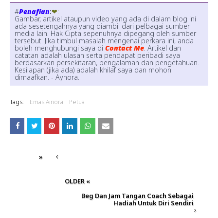
#
Penafian
:
❤:
Gambar, artikel ataupun video yang ada di dalam blog ini
ada sesetengahnya yang diambil dari pelbagai sumber
media lain. Hak Cipta sepenuhnya dipegang oleh sumber
tersebut. Jika timbul masalah mengenai perkara ini, anda
boleh menghubungi saya di
Contact Me
. Artikel dan
catatan adalah ulasan serta pendapat peribadi saya
berdasarkan persekitaran, pengalaman dan pengetahuan.
Kesilapan (jika ada) adalah khilaf saya dan mohon
dimaafkan. - Aynora.
Tags:
Emas Ainora
Petua
»
OLDER «
Beg Dan Jam Tangan Coach Sebagai
Hadiah Untuk Diri Sendiri