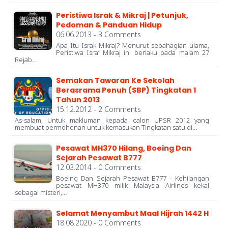
Peristiwa Israk & Mikraj | Petunjuk,
Pedoman & Panduan Hidup
06.06.2013 - 3 Comments
Apa Itu Israk Mikraj? Menurut sebahagian ulama,
Peristiwa Isra’ Mikraj ini berlaku pada malam 27
Rejab…
Semakan Tawaran Ke Sekolah
Berasrama Penuh (SBP) Tingkatan 1
Tahun 2013
15.12.2012 - 2 Comments
As-salam, Untuk makluman kepada calon UPSR 2012 yang
membuat permohonan untuk kemasukan Tingkatan satu di…
Pesawat MH370 Hilang, Boeing Dan
Sejarah Pesawat B777
12.03.2014 - 0 Comments
Boeing Dan Sejarah Pesawat B777 - Kehilangan
pesawat MH370 milik Malaysia Airlines kekal
sebagai misteri,…
Selamat Menyambut Maal Hijrah 1442 H
18.08.2020 - 0 Comments