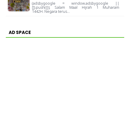
(adsbygoogle = window.adsbygoogle ||
[]).push({}); Salam Maal Hijrah 1 Muharam
1442H. Negara terus…
AD SPACE