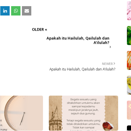
OLDER «
Apakah itu Hailulah, Qailulah dan
A'ilulah?
NEWER
Apakah itu Hailulah, Qailulah dan A'ilulah?