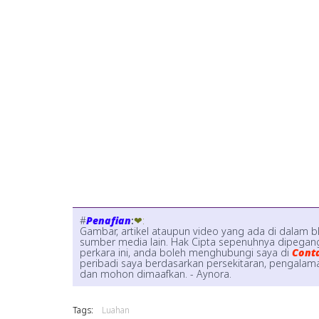
#
Penafian
:
❤:
Gambar, artikel ataupun video yang ada di dalam b
sumber media lain. Hak Cipta sepenuhnya dipegang
perkara ini, anda boleh menghubungi saya di
Cont
peribadi saya berdasarkan persekitaran, pengalaman
dan mohon dimaafkan. - Aynora.
Tags:
Luahan