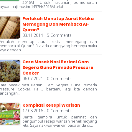
2016M - Untuk makluman, permohonan
rayuan haji musim 1437H/2016M telah…
Perlukah Menutup Aurat Ketika
Memegang Dan Membaca Al-
Quran?
03.11.2014 - 5 Comments
Perlukah menutup aurat ketika memegang dan
membaca al-Quran? Bila ada orang yang bertanya maka
saya dengan…
Cara Masak Nasi Beriani Gam
Segera Guna Primada Pressure
Cooker
06.07.2021 - 0 Comments
Cara Masak Nasi Beriani Gam Segera Guna Primada
Pressure Cooker. Haiii.. bertemu lagi kita dengan
rancangan…
Kompilasi Resepi Warisan
17.08.2016 - 0 Comments
Berita gembira untuk peminat dan
pengumpul resepi warisan nenek moyang
kita. Saya nak war-warkan pada anda di…