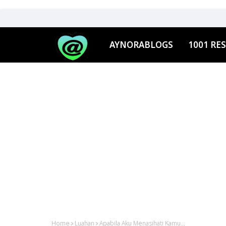
AYNORABLOGS
1001 RES
Home
Luahan
Apabila Aku Menasihati Kamu...