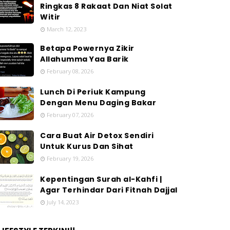
Ringkas 8 Rakaat Dan Niat Solat
Witir
March 12, 2023
Betapa Powernya Zikir
Allahumma Yaa Barik
February 08, 2026
Lunch Di Periuk Kampung
Dengan Menu Daging Bakar
February 07, 2026
Cara Buat Air Detox Sendiri
Untuk Kurus Dan Sihat
February 19, 2026
Kepentingan Surah al-Kahfi |
Agar Terhindar Dari Fitnah Dajjal
July 14, 2023