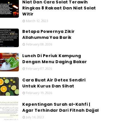
Niat Dan Cara Solat Terawih
Ringkas 8 Rakaat Dan Niat Solat
Witir
March 12, 2023
Betapa Powernya Zikir
Allahumma Yaa Barik
February 08, 2026
Lunch Di Periuk Kampung
Dengan Menu Daging Bakar
February 07, 2026
Cara Buat Air Detox Sendiri
Untuk Kurus Dan Sihat
February 19, 2026
Kepentingan Surah al-Kahfi |
Agar Terhindar Dari Fitnah Dajjal
July 14, 2023