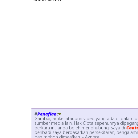
#
Penafian
:
❤:
Gambar, artikel ataupun video yang ada di dalam b
sumber media lain. Hak Cipta sepenuhnya dipegang
perkara ini, anda boleh menghubungi saya di
Cont
peribadi saya berdasarkan persekitaran, pengalaman
dan mohon dimaafkan. - Aynora.