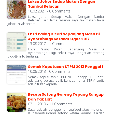
Laksa Johor Sedap Makan Dengan
Sambal Belacan
10.02.2021 - 0 Comments
Laksa Johor Sedap Makan Dengan Sambal
Belacan. Dah lama rasanya saya tak makan laksa
Johor. Inilah antara…
Entri Paling Dicari Sepanjang Masa Di
Aynorablogs Setakat Ogos 2017
13.08.2017 - 1 Comments
Entri Paling Dicari Sepanjang Masa Di
Aynorablogs. Lagi sekali saya kongsikan tentang
blog😆, info tentang…
Semak Keputusan STPM 2013 Penggal 1
10.06.2013 - 0 Comments
Semak Keputusan STPM 2013 Penggal 1 | Tentu
ada yang berasa pelik kenapa nama STPM sedia
ada ditukar kepada…
Resepi Sotong Goreng Tepung Rangup
Dan Tak Liat
02.11.2019 - 11 Comments
Saya adalah penggemar seafood atau makanan
laut seperti udang, sotong, ketam, kerang, lala dan