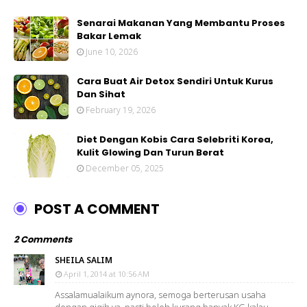
Senarai Makanan Yang Membantu Proses
Bakar Lemak
June 10, 2026
Cara Buat Air Detox Sendiri Untuk Kurus
Dan Sihat
February 19, 2026
Diet Dengan Kobis Cara Selebriti Korea,
Kulit Glowing Dan Turun Berat
December 05, 2025
POST A COMMENT
2 Comments
SHEILA SALIM
April 1, 2014 at 10:56 AM
Assalamualaikum aynora, semoga berterusan usaha
dengan gigih ya. pasti boleh kurang banyak KG kalau