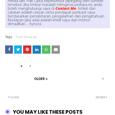
media lain. Hak Cipta sepenuhnya dipegang oleh sumber
tersebut. Jika timbul masalah mengenai perkara ini, anda
boleh menghubungi saya di
Contact Me
. Artikel dan
catatan adalah ulasan serta pendapat peribadi saya
berdasarkan persekitaran, pengalaman dan pengetahuan.
Kesilapan (jika ada) adalah khilaf saya dan mohon
dimaafkan. - Aynora.
Tags:
Kisah Keluarga
»
OLDER «
OLDER
NEWER
YOU MAY LIKE THESE POSTS