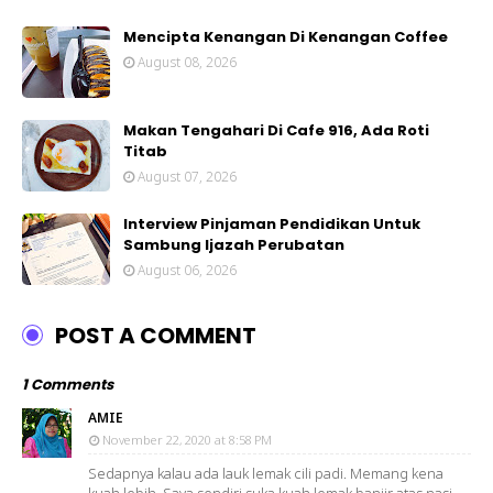
Mencipta Kenangan Di Kenangan Coffee
August 08, 2026
Makan Tengahari Di Cafe 916, Ada Roti
Titab
August 07, 2026
Interview Pinjaman Pendidikan Untuk
Sambung Ijazah Perubatan
August 06, 2026
POST A COMMENT
1 Comments
AMIE
November 22, 2020 at 8:58 PM
Sedapnya kalau ada lauk lemak cili padi. Memang kena
kuah lebih. Saya sendiri suka kuah lemak banjir atas nasi.